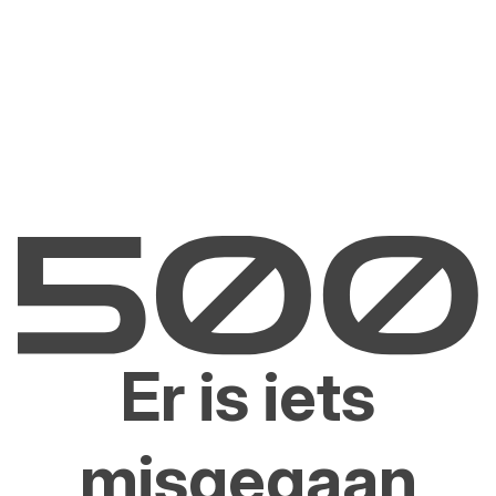
Er is iets
misgegaan