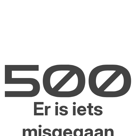
Er is iets
misgegaan