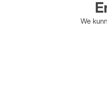
E
We kunne