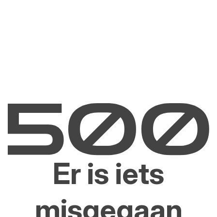
Er is iets
misgegaan