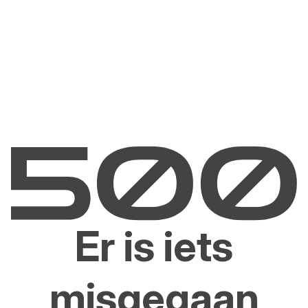
Er is iets
misgegaan