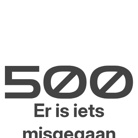
Er is iets
misgegaan