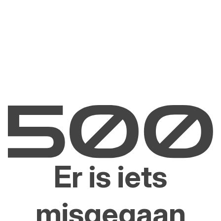
Er is iets
misgegaan