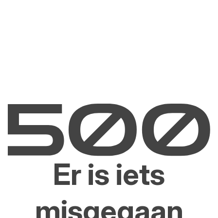
Er is iets
misgegaan