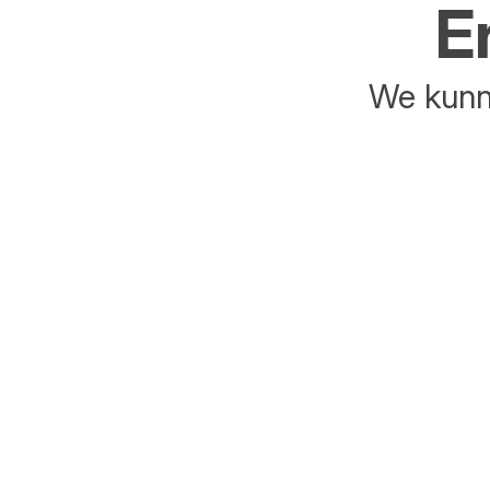
E
We kunne