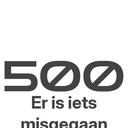
Er is iets
misgegaan