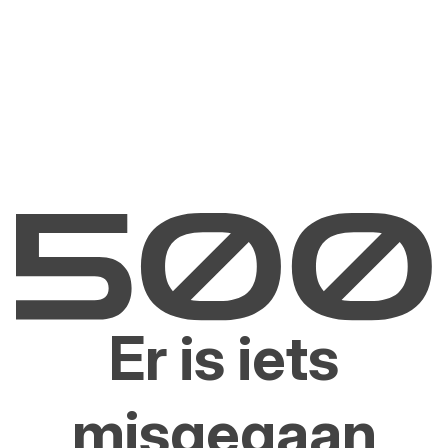
Er is iets
misgegaan