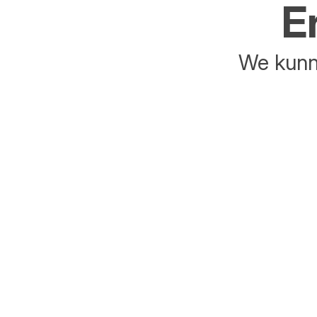
E
We kunne