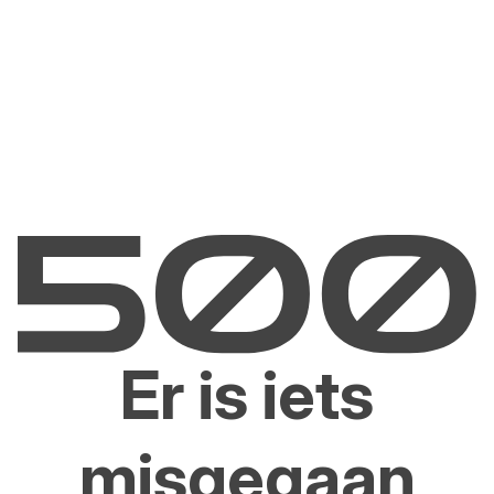
Er is iets
misgegaan