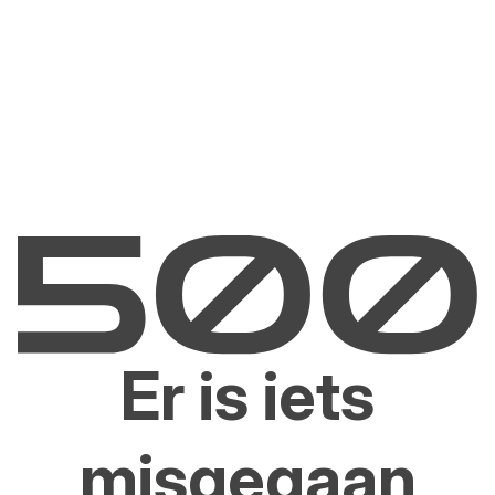
Er is iets
misgegaan